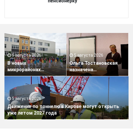
пенсионерку
5 августа 2026
5 августа 2026
В новых
Ольга Тостановская
микрорайонах
назначена
Кирова появятся
руководителем
четыре школы
кировского Дворца
творчества
5 августа 2026
Движение по тоннелю в Кирове могут открыть
уже летом 2027 года