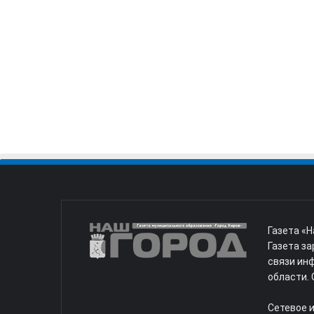
Газета «Н
Газета з
связи ин
области. 
Сетевое и