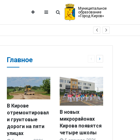
Муниципальное
образование
«Город Киров»
Главное
В Кирове
В новых
отремонтировал
микрорайонах
и грунтовые
Кирова появятся
дороги на пяти
четыре школы
улицах