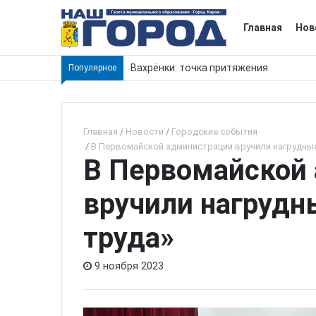
Главная
Нов
Вахрёнки: точка притяжения
Популярное
Главная
Новости
Городские события
В Первомайской администрации вручили нагрудные
В Первомайской
вручили нагрудн
труда»
9 ноября 2023