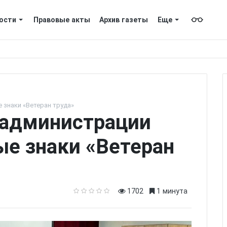
ости
Правовые акты
Архив газеты
Еще
 знаки «Ветеран труда»
 администрации
ые знаки «Ветеран
1702
1 минута