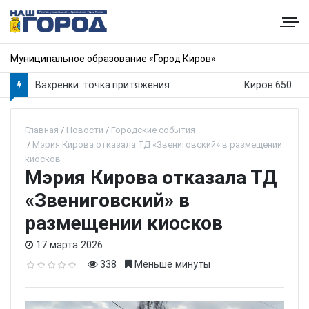
Муниципальное образование «Город Киров»
Вахрёнки: точка притяжения
Киров 650
Главная
Новости
Городские события
Мэрия Кирова отказала ТД «Звениговский» в размещении
киосков
Мэрия Кирова отказала ТД
«Звениговский» в
размещении киосков
17 марта 2026
338
Меньше минуты